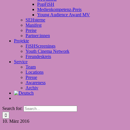
PopFiSH
Medienkompetenz-Preis
Young Audience Award MV
SEHsterne
Manifest
Preise
Partner:innen
Projekte
FiSHScreenings
Youth Cinema Network
Freundeskreis
Service
Team
Locations
Presse
Awareness
Archiv
Search for:
10.
März 2016