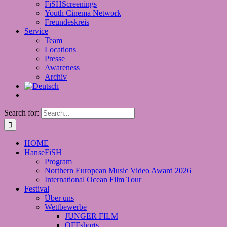
FiSHScreenings
Youth Cinema Network
Freundeskreis
Service
Team
Locations
Presse
Awareness
Archiv
Search for:
HOME
HanseFiSH
Program
Northern European Music Video Award 2026
International Ocean Film Tour
Festival
Über uns
Wettbewerbe
JUNGER FILM
OFFshorts