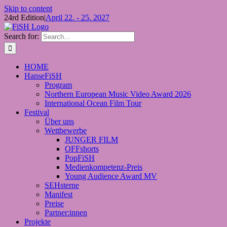
Skip to content
24rd Edition
|
April 22. - 25. 2027
Search for:
HOME
HanseFiSH
Program
Northern European Music Video Award 2026
International Ocean Film Tour
Festival
Über uns
Wettbewerbe
JUNGER FILM
OFFshorts
PopFiSH
Medienkompetenz-Preis
Young Audience Award MV
SEHsterne
Manifest
Preise
Partner:innen
Projekte