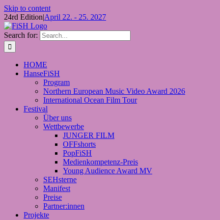
Skip to content
24rd Edition
|
April 22. - 25. 2027
Search for:
HOME
HanseFiSH
Program
Northern European Music Video Award 2026
International Ocean Film Tour
Festival
Über uns
Wettbewerbe
JUNGER FILM
OFFshorts
PopFiSH
Medienkompetenz-Preis
Young Audience Award MV
SEHsterne
Manifest
Preise
Partner:innen
Projekte