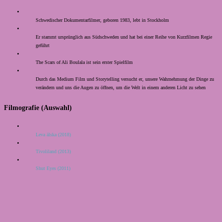
Schwedischer Dokumentarfilmer, geboren 1983, lebt in Stockholm
Er stammt ursprünglich aus Südschweden und hat bei einer Reihe von Kurzfilmen Regie
geführt
The Scars of Ali Boulala ist sein erster Spielfilm
Durch das Medium Film und Storytelling versucht er, unsere Wahrnehmung der Dinge zu
verändern und uns die Augen zu öffnen, um die Welt in einem anderen Licht zu sehen
Filmografie (Auswahl)
Leva älska (2018)
Tivoliland (2013)
Shut Eyes (2011)