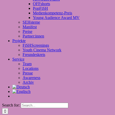
OFFshorts
PopFiSH
Medienkompetenz-Preis
Young Audience Award MV
SEHsterne
Manifest
Preise
Partner:innen
Projekte
FiSHScreenings
Youth Cinema Network
Freundeskreis
Service
Team
Locations
Presse
Awareness
Archiv
Search for: