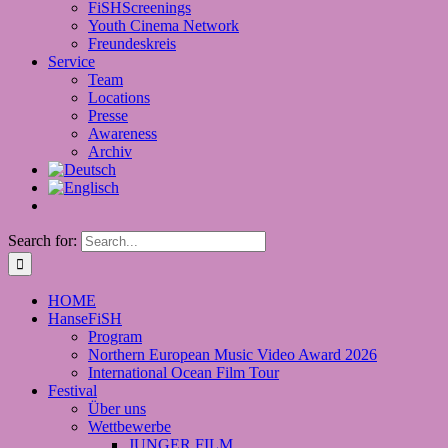
FiSHScreenings
Youth Cinema Network
Freundeskreis
Service
Team
Locations
Presse
Awareness
Archiv
Search for:
HOME
HanseFiSH
Program
Northern European Music Video Award 2026
International Ocean Film Tour
Festival
Über uns
Wettbewerbe
JUNGER FILM