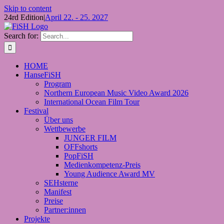
Skip to content
24rd Edition
|
April 22. - 25. 2027
Search for:
HOME
HanseFiSH
Program
Northern European Music Video Award 2026
International Ocean Film Tour
Festival
Über uns
Wettbewerbe
JUNGER FILM
OFFshorts
PopFiSH
Medienkompetenz-Preis
Young Audience Award MV
SEHsterne
Manifest
Preise
Partner:innen
Projekte