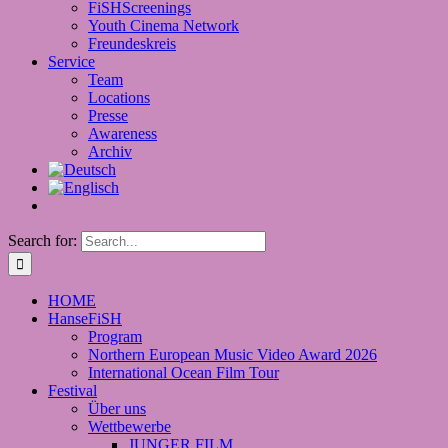
FiSHScreenings
Youth Cinema Network
Freundeskreis
Service
Team
Locations
Presse
Awareness
Archiv
Search for:
HOME
HanseFiSH
Program
Northern European Music Video Award 2026
International Ocean Film Tour
Festival
Über uns
Wettbewerbe
JUNGER FILM