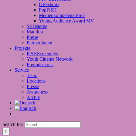
OFFshorts
PopFiSH
Medienkompetenz-Preis
Young Audience Award MV
SEHsterne
Manifest
Preise
Partner:innen
Projekte
FiSHScreenings
Youth Cinema Network
Freundeskreis
Service
Team
Locations
Presse
Awareness
Archiv
Search for: