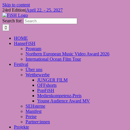
Skip to content
24rd Edition
|
April 22. - 25. 2027
Search for:
HOME
HanseFiSH
Program
Northern European Music Video Award 2026
International Ocean Film Tour
Festival
Über uns
Wettbewerbe
JUNGER FILM
OFFshorts
PopFiSH
Medienkompetenz-Preis
Young Audience Award MV
SEHsterne
Manifest
Preise
Partner:innen
Projekte