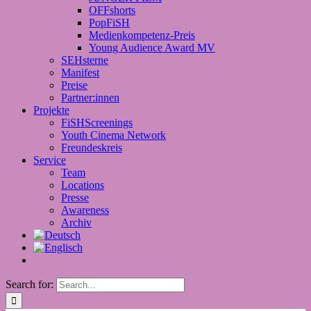
OFFshorts
PopFiSH
Medienkompetenz-Preis
Young Audience Award MV
SEHsterne
Manifest
Preise
Partner:innen
Projekte
FiSHScreenings
Youth Cinema Network
Freundeskreis
Service
Team
Locations
Presse
Awareness
Archiv
Search for: