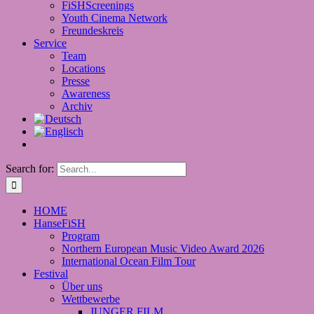
FiSHScreenings
Youth Cinema Network
Freundeskreis
Service
Team
Locations
Presse
Awareness
Archiv
Search for:
HOME
HanseFiSH
Program
Northern European Music Video Award 2026
International Ocean Film Tour
Festival
Über uns
Wettbewerbe
JUNGER FILM